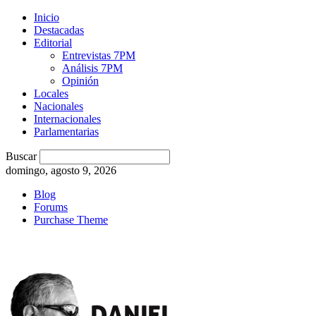
Inicio
Destacadas
Editorial
Entrevistas 7PM
Análisis 7PM
Opinión
Locales
Nacionales
Internacionales
Parlamentarias
Buscar
domingo, agosto 9, 2026
Blog
Forums
Purchase Theme