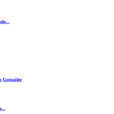
de...
vo González
...