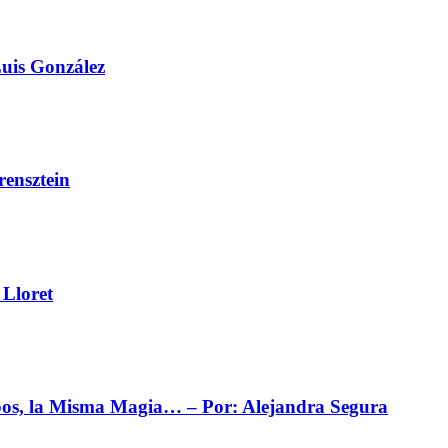
Luis González
ensztein
 Lloret
mpos, la Misma Magia… – Por: Alejandra Segura