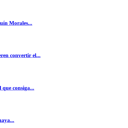
uín Morales...
en convertir el...
 que consiga...
haya...