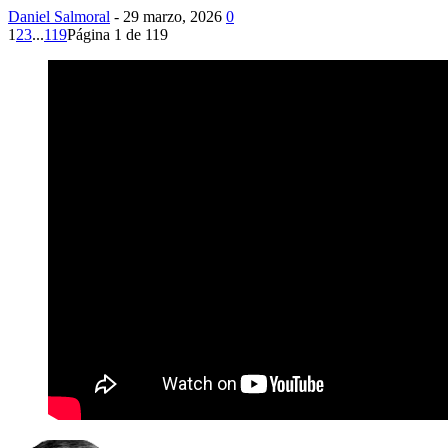
Daniel Salmoral
-
29 marzo, 2026
0
1
2
3
...
119
Página 1 de 119