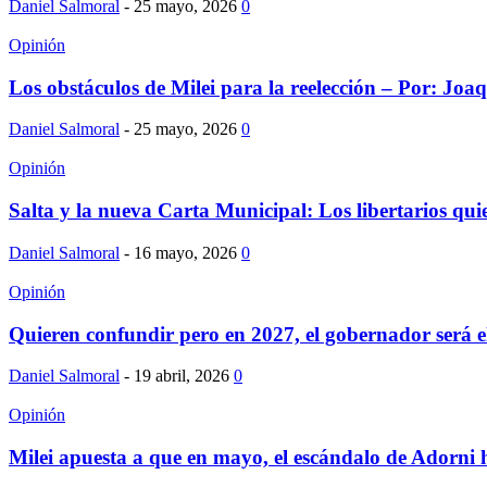
Daniel Salmoral
-
25 mayo, 2026
0
Opinión
Los obstáculos de Milei para la reelección – Por: Joaq
Daniel Salmoral
-
25 mayo, 2026
0
Opinión
Salta y la nueva Carta Municipal: Los libertarios quier
Daniel Salmoral
-
16 mayo, 2026
0
Opinión
Quieren confundir pero en 2027, el gobernador será el
Daniel Salmoral
-
19 abril, 2026
0
Opinión
Milei apuesta a que en mayo, el escándalo de Adorni 