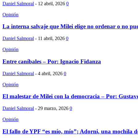
Daniel Salmoral
-
12 abril, 2026
0
Opinión
La interna salvaje que Milei elige no ordenar o no pue
Daniel Salmoral
-
11 abril, 2026
0
Opinión
Entre caníbales – Por: Ignacio Fidanza
Daniel Salmoral
-
4 abril, 2026
0
Opinión
El malestar de Milei con la democracia – Por: Gusta
Daniel Salmoral
-
29 marzo, 2026
0
Opinión
El fallo de YPF “es mío, mío”; Adorni, una mochila de