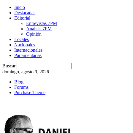
Inicio
Destacadas
Editorial
Entrevistas 7PM
Análisis 7PM
Opinión
Locales
Nacionales
Internacionales
Parlamentarias
Buscar
domingo, agosto 9, 2026
Blog
Forums
Purchase Theme