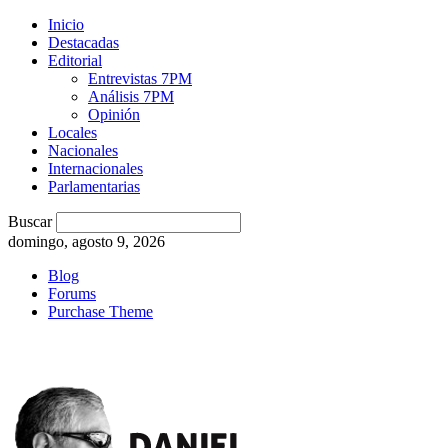
Inicio
Destacadas
Editorial
Entrevistas 7PM
Análisis 7PM
Opinión
Locales
Nacionales
Internacionales
Parlamentarias
Buscar
domingo, agosto 9, 2026
Blog
Forums
Purchase Theme