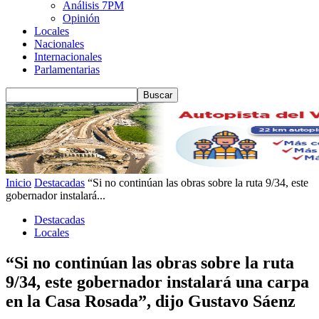
Análisis 7PM
Opinión
Locales
Nacionales
Internacionales
Parlamentarias
Inicio
Destacadas
“Si no continúan las obras sobre la ruta 9/34, este
gobernador instalará...
Destacadas
Locales
“Si no continúan las obras sobre la ruta
9/34, este gobernador instalará una carpa
en la Casa Rosada”, dijo Gustavo Sáenz