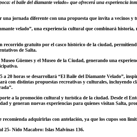
oca: el baile del diamante velado» que ofrecerá una experiencia in
 una jornada diferente con una propuesta que invita a vecinos y turi
iamante velado”, una experiencia cultural que combinará historia, 
un recorrido gratuito por el casco histórico de la ciudad, permitie
entativos de Salta.
el Museo Güemes y el Museo de la Ciudad, generando una experienc
cipativa.
a 20 horas se desarrollará “El Baile del Diamante Velado”, inspira
ará con distintas propuestas recreativas y culturales, incluyendo clas
rada”.
porte a la promoción cultural y turística de la ciudad. Desde el E
ciudad y generan nuevas experiencias para quienes visitan Salta, pr
se recomienda adquirirlas con antelación, ya que los cupos son limi
al 25- Nido Macabro: Islas Malvinas 136.