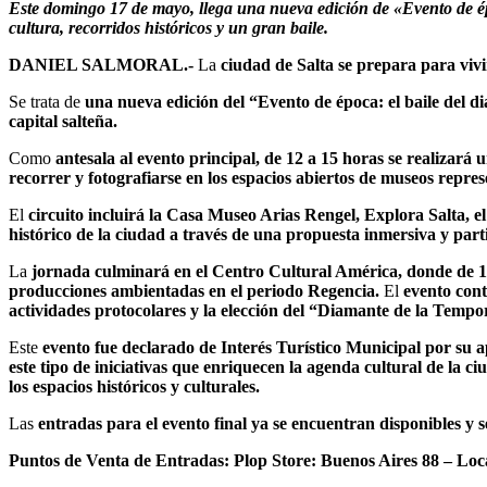
Este domingo 17 de mayo, llega una nueva edición de «Evento de ép
cultura, recorridos históricos y un gran baile.
DANIEL SALMORAL.-
La
ciudad de Salta se prepara para vivir
Se trata de
una nueva edición del “Evento de época: el baile del d
capital salteña.
Como
antesala al evento principal, de 12 a 15 horas se realizará 
recorrer y fotografiarse en los espacios abiertos de museos repres
El
circuito incluirá la Casa Museo Arias Rengel, Explora Salta, 
histórico de la ciudad a través de una propuesta inmersiva y parti
La
jornada culminará en el Centro Cultural América, donde de 15 
producciones ambientadas en el periodo Regencia.
El
evento cont
actividades protocolares y la elección del “Diamante de la Tempo
Este
evento fue declarado de Interés Turístico Municipal por su a
este tipo de iniciativas que enriquecen la agenda cultural de la 
los espacios históricos y culturales.
Las
entradas para el evento final ya se encuentran disponibles y 
Puntos de Venta de Entradas: Plop Store: Buenos Aires 88 – Loc