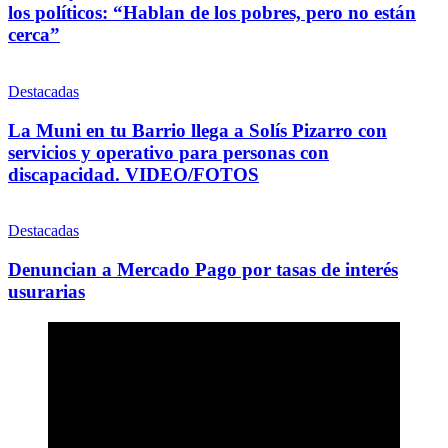
los políticos: “Hablan de los pobres, pero no están
cerca”
Destacadas
La Muni en tu Barrio llega a Solís Pizarro con
servicios y operativo para personas con
discapacidad. VIDEO/FOTOS
Destacadas
Denuncian a Mercado Pago por tasas de interés
usurarias