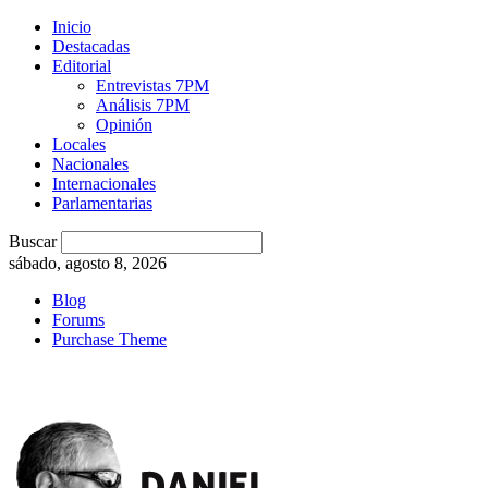
Inicio
Destacadas
Editorial
Entrevistas 7PM
Análisis 7PM
Opinión
Locales
Nacionales
Internacionales
Parlamentarias
Buscar
sábado, agosto 8, 2026
Blog
Forums
Purchase Theme