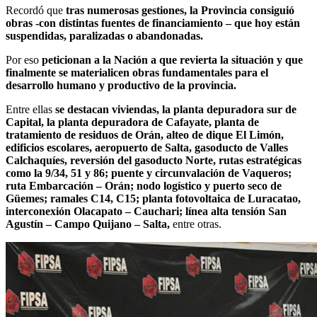
Recordó que
tras numerosas gestiones, la Provincia consiguió
obras -con distintas fuentes de financiamiento – que hoy están
suspendidas, paralizadas o abandonadas.
Por eso
peticionan a la Nación a que revierta la situación y que
finalmente se materialicen obras fundamentales para el
desarrollo humano y productivo de la provincia.
Entre ellas
se destacan viviendas, la planta depuradora sur de
Capital, la planta depuradora de Cafayate, planta de
tratamiento de residuos de Orán, alteo de dique El Limón,
edificios escolares, aeropuerto de Salta, gasoducto de Valles
Calchaquíes, reversión del gasoducto Norte, rutas estratégicas
como la 9/34, 51 y 86; puente y circunvalación de Vaqueros;
ruta Embarcación – Orán; nodo logístico y puerto seco de
Güemes; ramales C14, C15; planta fotovoltaica de Luracatao,
interconexión Olacapato – Cauchari; línea alta tensión San
Agustín – Campo Quijano – Salta,
entre otras.