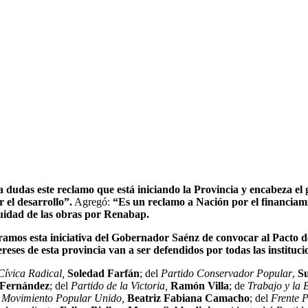
 a dudas este reclamo que está iniciando la Provincia y encabeza 
 el desarrollo”.
Agregó:
“Es un reclamo a Nación por el financiami
nuidad de las obras por Renabap.
amos esta iniciativa del Gobernador Saénz de convocar al Pacto d
reses de esta provincia van a ser defendidos por todas las institucio
ívica Radical,
Soledad Farfán
; del
Partido Conservador Popular
,
S
 Fernández
; del
Partido de la Victoria,
Ramón Villa
; de
Trabajo y la 
l
Movimiento Popular Unido,
Beatriz Fabiana Camacho
; del
Frente P