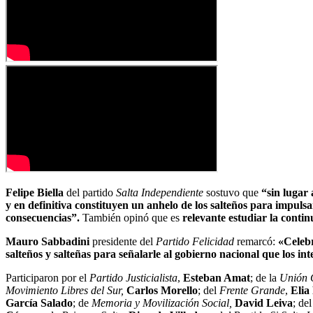
Felipe Biella
del partido
Salta Independiente
sostuvo que
“sin lugar
y en definitiva constituyen un anhelo de los salteños para impulsar
consecuencias”.
También opinó que es
relevante estudiar la conti
Mauro Sabbadini
presidente del
Partido Felicidad
remarcó:
«Celebr
salteños y salteñas para señalarle al gobierno nacional que los inte
Participaron por el
Partido Justicialista
,
Esteban Amat
; de la
Unión C
Movimiento Libres del Sur,
Carlos Morello
; del
Frente Grande
,
Elia
García Salado
; de
Memoria y Movilización Social,
David Leiva
; de