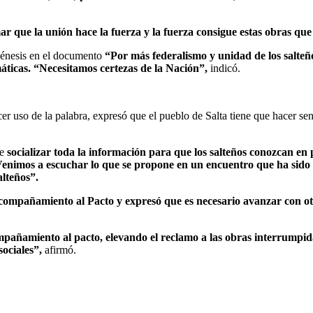
r que la unión hace la fuerza y la fuerza consigue estas obras que 
 génesis en el documento
“Por más federalismo y unidad de los salteñ
áticas. “Necesitamos certezas de la Nación”,
indicó.
er uso de la palabra, expresó que el pueblo de Salta tiene que hacer se
de
socializar toda la información para que los salteños conozcan en 
Venimos a escuchar lo que se propone en un encuentro que ha sido f
alteños”.
compañamiento al Pacto y expresó que es necesario avanzar con otro
pañamiento al pacto, elevando el reclamo a las obras interrumpida
sociales”,
afirmó.