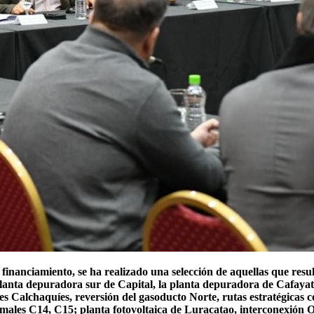
 financiamiento, se ha realizado una selección de aquellas que resu
planta depuradora sur de Capital, la planta depuradora de Cafayate
les Calchaquíes, reversión del gasoducto Norte, rutas estratégicas 
males C14, C15; planta fotovoltaica de Luracatao, interconexión 