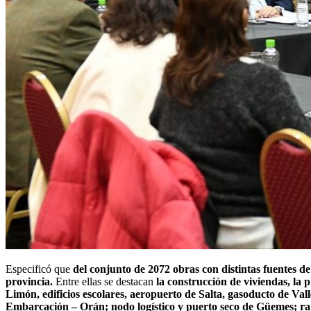
Especificó que
del conjunto de 2072 obras con distintas fuentes de
provincia.
Entre ellas se destacan
la construcción de viviendas, la 
Limón, edificios escolares, aeropuerto de Salta, gasoducto de Val
Embarcación – Orán; nodo logístico y puerto seco de Güemes; ra