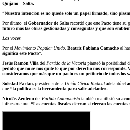
Quijano – Salta.
“Nuestra intención es no quede solo un papel firmado, sino plasma
Por último, el
Gobernador de Salt
a recordó que este Pacto tiene su
futuro más las obras gestionadas y conseguidas y que son emblem
Las voces
Por el
Movimiento Popular Unido
,
Beatriz Fabiana Camacho
al hac
significa este Pacto”.
Jesús Ramón Villa
del
Partido de la Victoria
planteó la posibilidad 
pedido que no se nos quite lo que por derecho nos corresponde. 
consideramos que más que un pacto es un petitorio de todos los s
Soledad Farfán
, presidenta de la
Unión Cívica Radical
adelantó
el a
que
“la política es la herramienta para salir adelante».
Nicolás Zenteno
del
Partido Autonomista
también manifestó
su acom
infraestructura.
“Las cuentas fiscales cierran si cierran las cuentas 