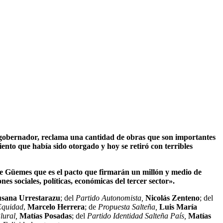
el gobernador, reclama una cantidad de obras que son importantes
ento que había sido otorgado y hoy se retiró con terribles
e Güemes que es el pacto que firmarán un millón y medio de
nes sociales, políticas, económicas del tercer sector».
usana Urrestarazu
; del
Partido Autonomista,
Nicolás Zenteno
; del
Equidad
,
Marcelo Herrera
; de
Propuesta Salteña,
Luis María
lural,
Matías Posadas
; del
Partido Identidad Salteña País,
Matías