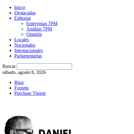
Inicio
Destacadas
Editorial
Entrevistas 7PM
Análisis 7PM
Opinión
Locales
Nacionales
Internacionales
Parlamentarias
Buscar
sábado, agosto 8, 2026
Blog
Forums
Purchase Theme