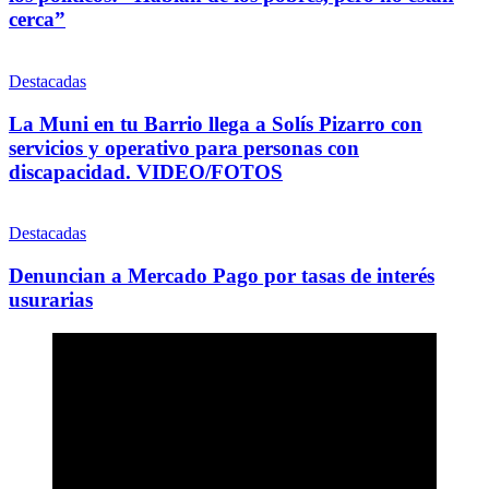
cerca”
Destacadas
La Muni en tu Barrio llega a Solís Pizarro con
servicios y operativo para personas con
discapacidad. VIDEO/FOTOS
Destacadas
Denuncian a Mercado Pago por tasas de interés
usurarias