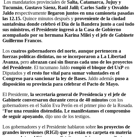
Los mandatarios provinciales de
Salta,
Catamarca, Jujuy y
Tucumán
,
Gustavo Sáenz,
Raúl Jalil; Carlos Sadir y Osvaldo
Jaldo r
espectivamente
llegaron juntos en una camioneta pasadas
las 12.15.
Quince minutos después y
proveniente de la ciudad
santafesina donde celebró el Día de la Bandera junto a casi todo
sus ministros, el Presidente ingresó a la Casa de Gobierno
acompañado por su hermana
Karina Milei y el jefe de Gabinete
Guillermo Francos
.
Los
cuatros gobernadores del norte, aunque pertenecen a
fuerzas políticas distintas, no se incorporaron a La Libertad
Avanza,
pero
abrazan casi sin fisuras cada uno de los proyectos
del Presidente
. El tucumano Jaldo
rompió el bloque del UxP
en
Diputados y
el resto fue vital para sumar voluntades en el
Congreso para sancionar la ley de Bases.
Jaldo además
puso a
disposición su provincia para celebrar el Pacto de Mayo.
El Presidente,
la secretaria general de Presidencia y el jefe de
Gabinete conversaron durante cerca de 40 minutos
con los
gobernadores en el Salón Eva Perón en el primer piso de la Rosada.
“
Fue una reunión distendida. Le manifestamos el compromiso
de seguir apoyando
, dijo uno de los testigos.
Los gobernadores y el Presidente hablaron sobre
los proyectos de
grandes inversiones
(RIGI) que ya están en carpeta en materia