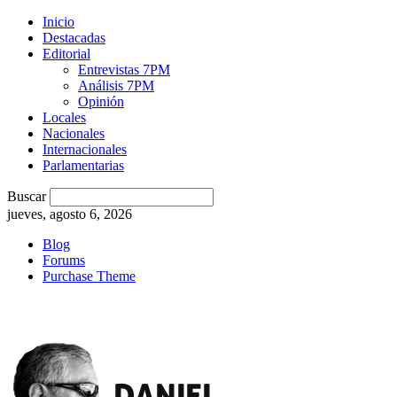
Inicio
Destacadas
Editorial
Entrevistas 7PM
Análisis 7PM
Opinión
Locales
Nacionales
Internacionales
Parlamentarias
Buscar
jueves, agosto 6, 2026
Blog
Forums
Purchase Theme