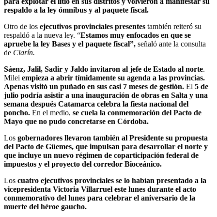
para explotar el litio en sus distritos y volvieron a manifestar su
respaldo a la ley ómnibus y al paquete fiscal.
Otro de los
ejecutivos provinciales presentes
también reiteró su
respaldó a la nueva ley. “
Estamos muy enfocados en que se
apruebe la ley Bases y el paquete fiscal”,
señaló ante la consulta
de
Clarín.
Sáenz, Jalil, Sadir y Jaldo
invitaron al jefe de Estado al norte
.
Milei
empieza a abrir tímidamente su agenda a las provincias.
Apenas visitó un puñado en sus casi 7 meses de gestión.
El
5 de
julio podría asistir a una inauguración de obras en Salta y una
semana después Catamarca celebra la fiesta nacional del
poncho.
En el medio,
se cuela la conmemoración del Pacto de
Mayo que no pudo concretarse en Córdoba.
Los
gobernadores llevaron también al Presidente su propuesta
del Pacto de Güemes, que impulsan para desarrollar el norte y
que incluye un nuevo régimen de coparticipación federal de
impuestos y el proyecto del corredor Bioceánico.
Los
cuatro ejecutivos provinciales se lo habían presentado a la
vicepresidenta Victoria Villarruel este lunes durante el acto
conmemorativo del lunes para celebrar el aniversario de la
muerte del héroe gaucho.