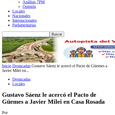
Análisis 7PM
Opinión
Locales
Nacionales
Internacionales
Parlamentarias
Inicio
Destacadas
Gustavo Sáenz le acercó el Pacto de Güemes a
Javier Milei en...
Destacadas
Locales
Gustavo Sáenz le acercó el Pacto de
Güemes a Javier Milei en Casa Rosada
Por