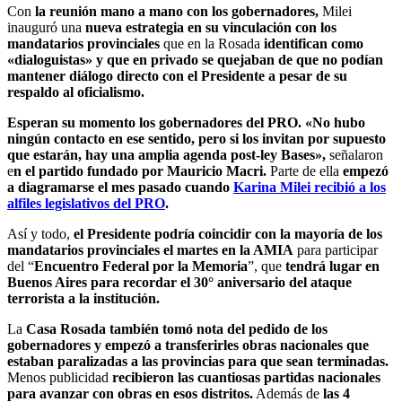
Con
la reunión mano a mano con los gobernadores,
Milei
inauguró una
nueva estrategia en su vinculación con los
mandatarios provinciales
que en la Rosada
identifican como
«dialoguistas» y que en privado se quejaban de que no podían
mantener diálogo directo con el Presidente a pesar de su
respaldo al oficialismo.
Esperan su momento los gobernadores del PRO. «No hubo
ningún contacto en ese sentido, pero si los invitan por supuesto
que estarán, hay una amplia agenda post-ley Bases»,
señalaron
e
n el partido fundado por Mauricio Macri.
Parte de ella
empezó
a diagramarse el mes pasado cuando
Karina Milei recibió a los
alfiles legislativos del PRO
.
Así y todo,
el Presidente podría coincidir con la mayoría de los
mandatarios provinciales el martes en la AMIA
para participar
del “
Encuentro Federal por la Memoria
”, que
tendrá lugar en
Buenos Aires para recordar el 30° aniversario del ataque
terrorista a la institución.
La
Casa Rosada también tomó nota del pedido de los
gobernadores y empezó a transferirles obras nacionales que
estaban paralizadas a las provincias para que sean terminadas.
Menos publicidad
recibieron las cuantiosas partidas nacionales
para avanzar con obras en esos distritos.
Además de
las 4