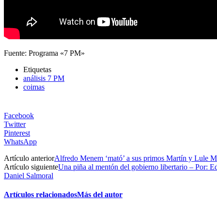
Fuente: Programa «7 PM»
Etiquetas
análisis 7 PM
coimas
Facebook
Twitter
Pinterest
WhatsApp
Artículo anterior
Alfredo Menem ‘mató’ a sus primos Martín y Lule M
Artículo siguiente
Una piña al mentón del gobierno libertario – Por: 
Daniel Salmoral
Artículos relacionados
Más del autor