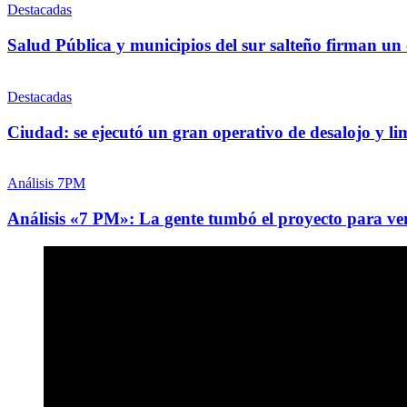
Destacadas
Salud Pública y municipios del sur salteño firman un
Destacadas
Ciudad: se ejecutó un gran operativo de desalojo y
Análisis 7PM
Análisis «7 PM»: La gente tumbó el proyecto para ve