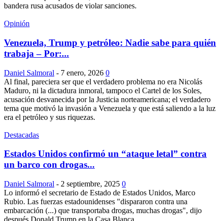
bandera rusa acusados de violar sanciones.
Opinión
Venezuela, Trump y petróleo: Nadie sabe para quién
trabaja – Por:...
Daniel Salmoral
-
7 enero, 2026
0
Al final, pareciera ser que el verdadero problema no era Nicolás
Maduro, ni la dictadura inmoral, tampoco el Cartel de los Soles,
acusación desvanecida por la Justicia norteamericana; el verdadero
tema que motivó la invasión a Venezuela y que está saliendo a la luz
era el petróleo y sus riquezas.
Destacadas
Estados Unidos confirmó un “ataque letal” contra
un barco con drogas...
Daniel Salmoral
-
2 septiembre, 2025
0
Lo informó el secretario de Estado de Estados Unidos, Marco
Rubio. Las fuerzas estadounidenses "dispararon contra una
embarcación (...) que transportaba drogas, muchas drogas", dijo
después Donald Trump en la Casa Blanca.