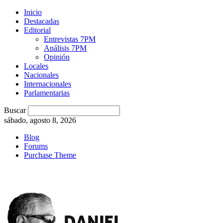
Inicio
Destacadas
Editorial
Entrevistas 7PM
Análisis 7PM
Opinión
Locales
Nacionales
Internacionales
Parlamentarias
Buscar
sábado, agosto 8, 2026
Blog
Forums
Purchase Theme