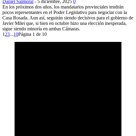
Daniel Salmoral
-
5 diciembre, 2025
0
En los próximos dos años, los mandatarios provinciales tendrán
pocos representantes en el Poder Legislativo para negociar con la
Casa Rosada. Aun así, seguirán siendo decisivos para el gobierno de
Javier Milei que, si bien en octubre hizo una elección inesperada,
sigue siendo minoría en ambas Cámaras.
1
2
3
...
10
Página 1 de 10