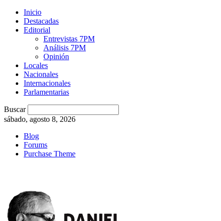
Inicio
Destacadas
Editorial
Entrevistas 7PM
Análisis 7PM
Opinión
Locales
Nacionales
Internacionales
Parlamentarias
Buscar
sábado, agosto 8, 2026
Blog
Forums
Purchase Theme